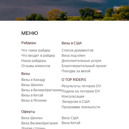
МЕНЮ
Райдеры
Визы в США
Что такое райдер
Список документов
Что входит в райдер
Виза под ключ
Наши райдеры
Дополнительные услуги
Отзывы клиентов
Благотворительный проект
Поездка за визой
Визы
Визы в Канаду
О TOP RIDERS
Визы Шенген
Результаты лотереи DV
Визы в Великобританию
Подача на лотерею DV
Визы в Китай
Консультации
Визы в Японию
Экскурсии в США
Программа лояльности
Оферты
Виза Шенген
Виза США
Виза Китай
Виза Великобритания
Другие страны