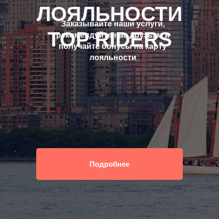
ЛОЯЛЬНОСТИ
Заказывайте наши услуги,
TOP RIDERS
рекомендуйте нас друзьям и
получайте бонусы на карту
лояльности
Подробнее