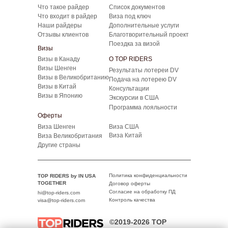
Что такое райдер
Список документов
Что входит в райдер
Виза под ключ
Наши райдеры
Дополнительные услуги
Отзывы клиентов
Благотворительный проект
Поездка за визой
Визы
Визы в Канаду
О TOP RIDERS
Визы Шенген
Результаты лотереи DV
Визы в Великобританию
Подача на лотерею DV
Визы в Китай
Консультации
Визы в Японию
Экскурсии в США
Программа лояльности
Оферты
Виза Шенген
Виза США
Виза Китай
Виза Великобритания
Другие страны
Политика конфиденциальности
TOP RIDERS by IN USA
TOGETHER
Договор оферты
Согласие на обработку ПД
hi@top-riders.com
Контроль качества
visa@top-riders.com
©2019-2026 TOP