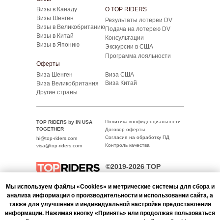
Визы в Канаду
О TOP RIDERS
Визы Шенген
Результаты лотереи DV
Визы в Великобританию
Подача на лотерею DV
Визы в Китай
Консультации
Визы в Японию
Экскурсии в США
Программа лояльности
Оферты
Виза Шенген
Виза США
Виза Китай
Виза Великобритания
Другие страны
Политика конфиденциальности
TOP RIDERS by IN USA
TOGETHER
Договор оферты
Согласие на обработку ПД
hi@top-riders.com
Контроль качества
visa@top-riders.com
©2019-2026 TOP
RIDERS
All rights reserved
Мы используем файлы «Cookies» и метрические системы для сбора и
анализа информации о производительности и использовании сайта, а
также для улучшения и индивидуальной настройке предоставления
информации. Нажимая кнопку «Принять» или продолжая пользоваться