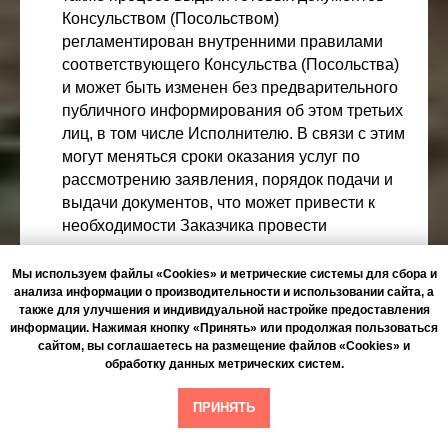
Консульством (Посольством)
регламентирован внутренними правилами
соответствующего Консульства (Посольства)
и может быть изменен без предварительного
публичного информирования об этом третьих
лиц, в том числе Исполнителю. В связи с этим
могут меняться сроки оказания услуг по
рассмотрению заявления, порядок подачи и
выдачи документов, что может привести к
необходимости Заказчика провести
дополнительное время в стране нахождения
Консульства (Посольства). Заказчик
Мы используем файлы «Cookies» и метрические системы для сбора и
анализа информации о производительности и использовании сайта, а
проинформирован об этом и должен
также для улучшения и индивидуальной настройке предоставления
планировать свое пребывание таким
информации. Нажимая кнопку «Принять» или продолжая пользоваться
образом, чтобы учесть возможные задержки и
сайтом, вы соглашаетесь на размещение файлов «Cookies» и
переносы сроков рассмотрения и выдачи
обработку данных метрических систем.
документов, в том числе оформлять въездную
ПРИНЯТЬ
визу в страну нахождения Консульства
(Посольства) с учетом возможных задержек.