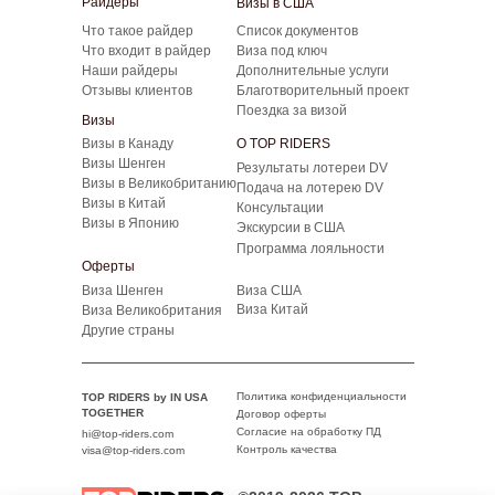
Райдеры
Визы в США
Что такое райдер
Список документов
Что входит в райдер
Виза под ключ
Наши райдеры
Дополнительные услуги
Отзывы клиентов
Благотворительный проект
Поездка за визой
Визы
Визы в Канаду
О TOP RIDERS
Визы Шенген
Результаты лотереи DV
Визы в Великобританию
Подача на лотерею DV
Визы в Китай
Консультации
Визы в Японию
Экскурсии в США
Программа лояльности
Оферты
Виза Шенген
Виза США
Виза Китай
Виза Великобритания
Другие страны
Политика конфиденциальности
TOP RIDERS by IN USA
TOGETHER
Договор оферты
Согласие на обработку ПД
hi@top-riders.com
Контроль качества
visa@top-riders.com